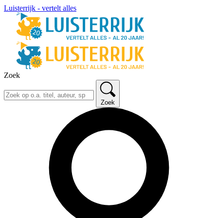
Luisterrijk - vertelt alles
Zoek
Zoek