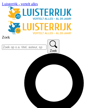
Luisterrijk - vertelt alles
Zoek
Zoek