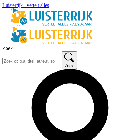
Luisterrijk - vertelt alles
Zoek
Zoek