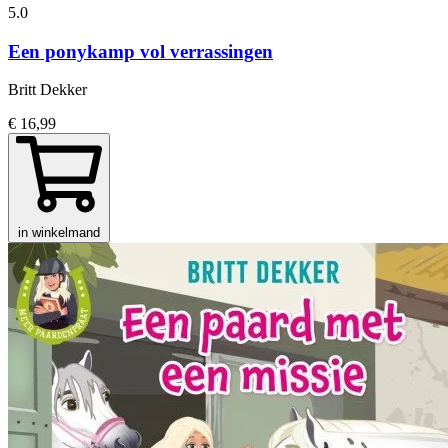
5.0
Een ponykamp vol verrassingen
Britt Dekker
€ 16,99
in winkelmand