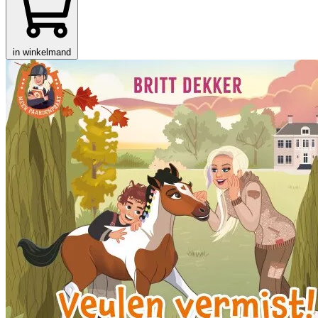
in winkelmand