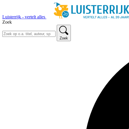
Luisterrijk - vertelt alles
Zoek
Zoek