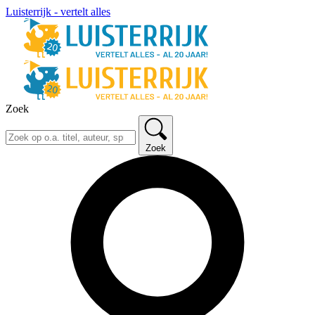
Luisterrijk - vertelt alles
Zoek
Zoek