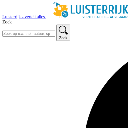
Luisterrijk - vertelt alles
Zoek
Zoek