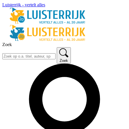
Luisterrijk - vertelt alles
Zoek
Zoek