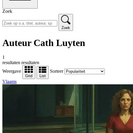
Zoek
Zoek
Auteur Cath Luyten
1
resultaten
resultaten
Weergave
Sorteer
Grid
List
Vlaams