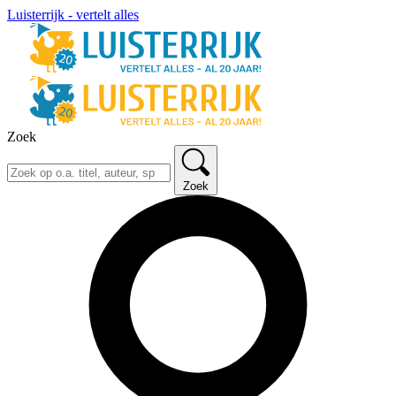
Luisterrijk - vertelt alles
Zoek
Zoek