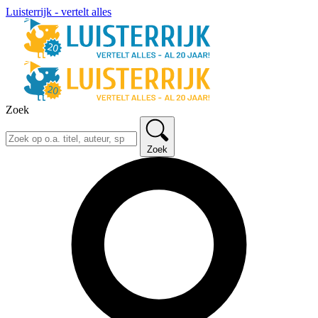
Luisterrijk - vertelt alles
Zoek
Zoek