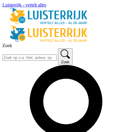
Luisterrijk - vertelt alles
Zoek
Zoek