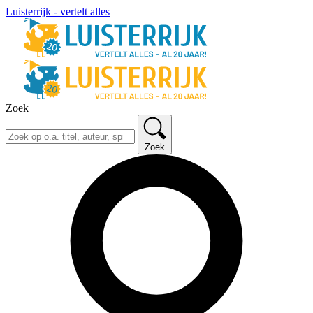
Luisterrijk - vertelt alles
Zoek
Zoek