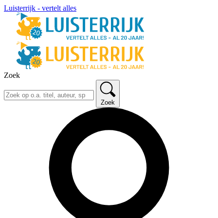
Luisterrijk - vertelt alles
Zoek
Zoek