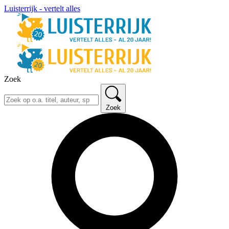
Luisterrijk - vertelt alles
Zoek
Zoek