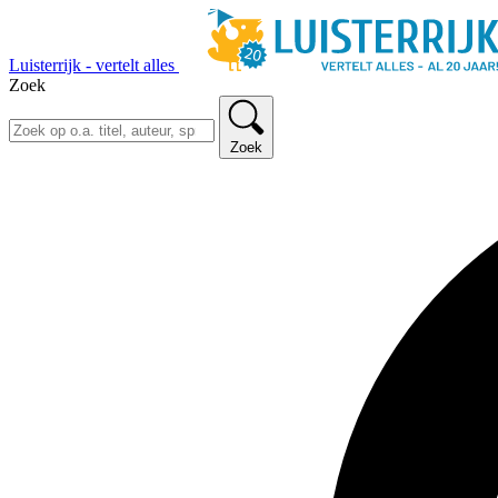
Luisterrijk - vertelt alles
Zoek
Zoek