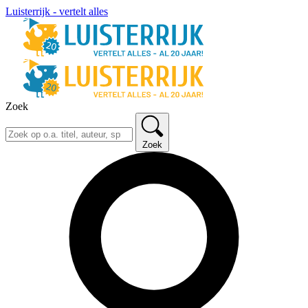
Luisterrijk - vertelt alles
Zoek
Zoek