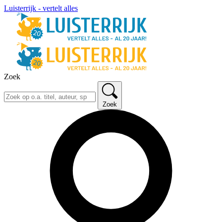
Luisterrijk - vertelt alles
Zoek
Zoek