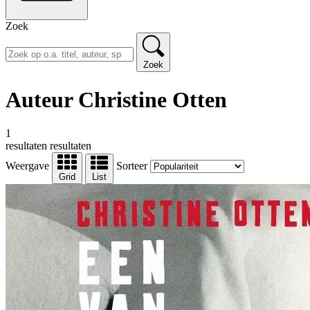
Zoek
Zoek
Auteur Christine Otten
1
resultaten
resultaten
Weergave
Sorteer
Grid
List