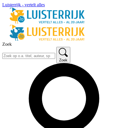
Luisterrijk - vertelt alles
Zoek
Zoek