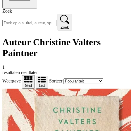
Zoek
Zoek
Auteur Christine Valters
Paintner
1
resultaten
resultaten
Weergave
Sorteer
Grid
List