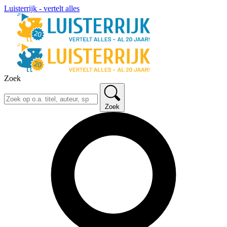
Luisterrijk - vertelt alles
Zoek
Zoek