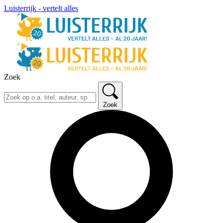
Luisterrijk - vertelt alles
Zoek
Zoek