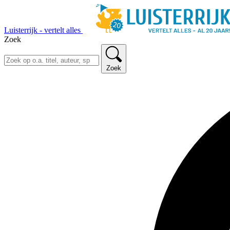
Luisterrijk - vertelt alles
Zoek
Zoek