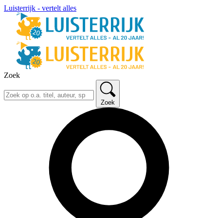
Luisterrijk - vertelt alles
Zoek
Zoek