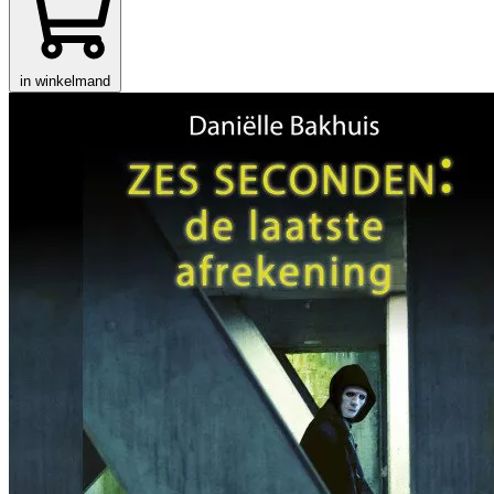
in winkelmand