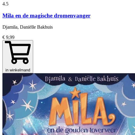
4.5
Mila en de magische dromenvanger
Djamila, Daniëlle Bakhuis
€ 9,99
in winkelmand