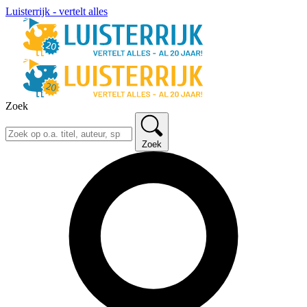
Luisterrijk - vertelt alles
Zoek
Zoek