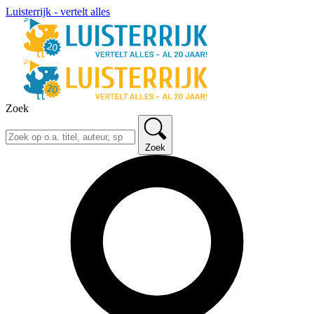
Luisterrijk - vertelt alles
Zoek
Zoek