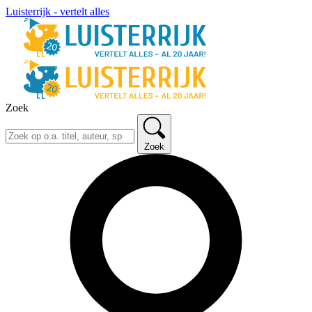
Luisterrijk - vertelt alles
Zoek
Zoek