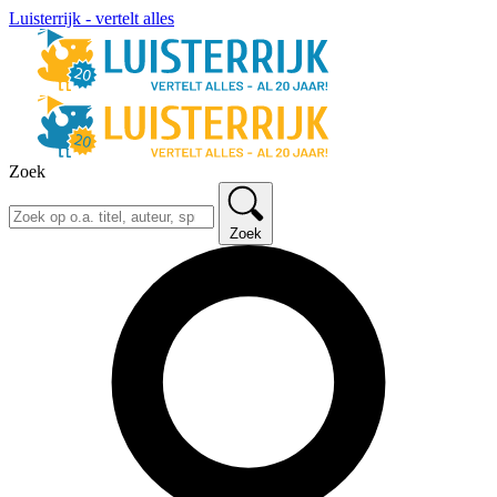
Luisterrijk - vertelt alles
Zoek
Zoek