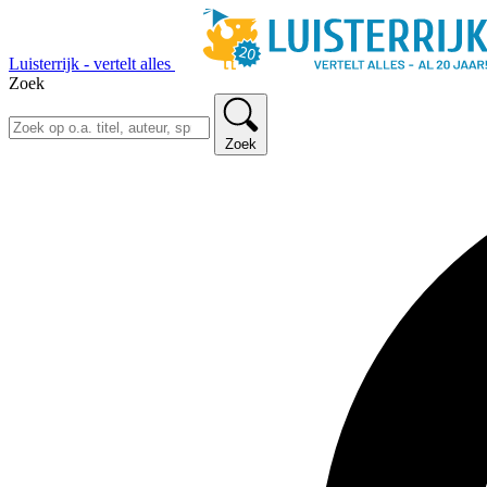
Luisterrijk - vertelt alles
Zoek
Zoek