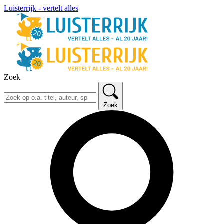
Luisterrijk - vertelt alles
Zoek
Zoek