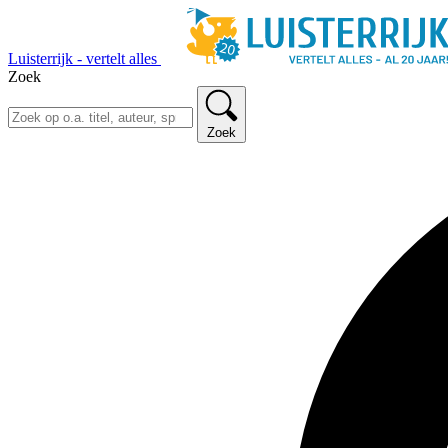
Luisterrijk - vertelt alles
Zoek
Zoek