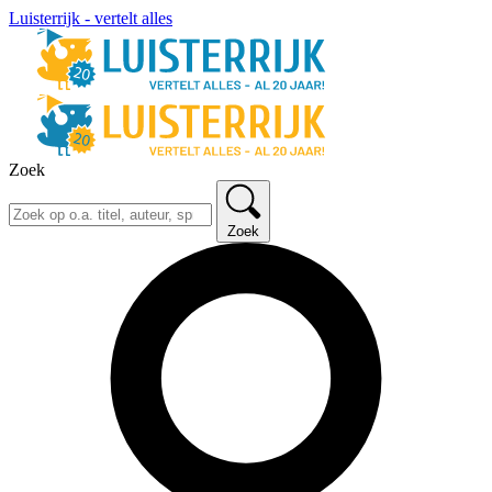
Luisterrijk - vertelt alles
Zoek
Zoek