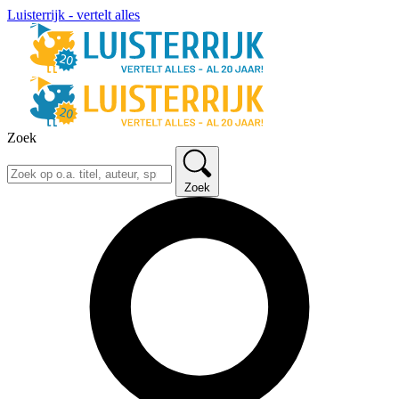
Luisterrijk - vertelt alles
Zoek
Zoek