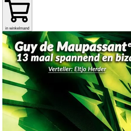
in winkelmand