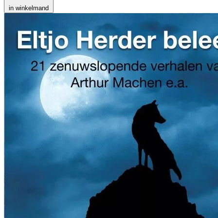
in winkelmand