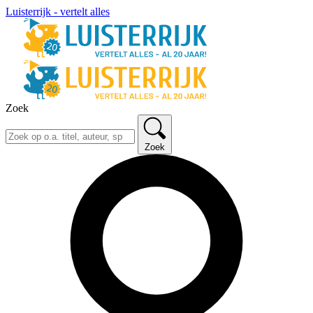
Luisterrijk - vertelt alles
Zoek
Zoek