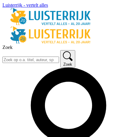
Luisterrijk - vertelt alles
Zoek
Zoek