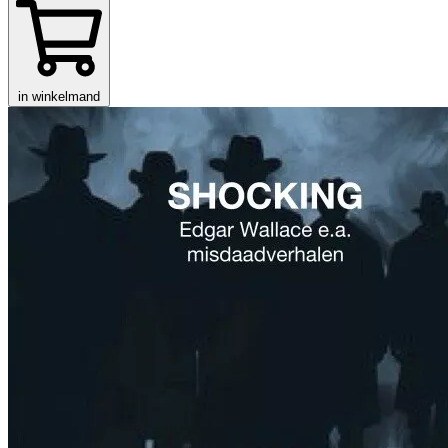
in winkelmand