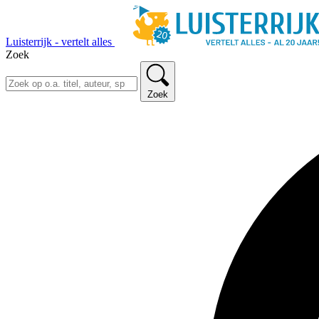
Luisterrijk - vertelt alles
Zoek
Zoek