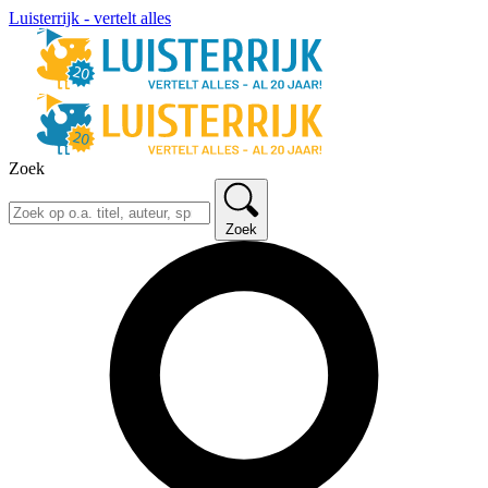
Luisterrijk - vertelt alles
Zoek
Zoek