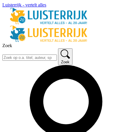
Luisterrijk - vertelt alles
Zoek
Zoek