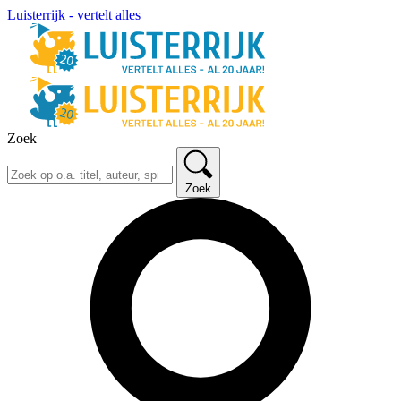
Luisterrijk - vertelt alles
Zoek
Zoek