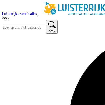
Luisterrijk - vertelt alles
Zoek
Zoek