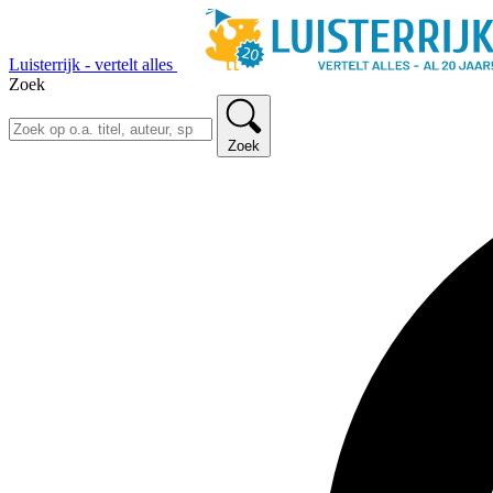
Luisterrijk - vertelt alles
Zoek
Zoek