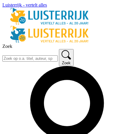
Luisterrijk - vertelt alles
Zoek
Zoek