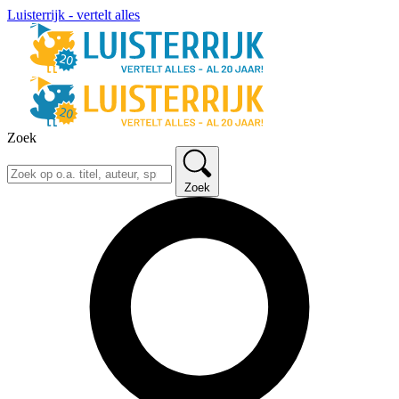
Luisterrijk - vertelt alles
Zoek
Zoek