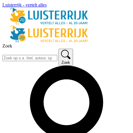
Luisterrijk - vertelt alles
Zoek
Zoek