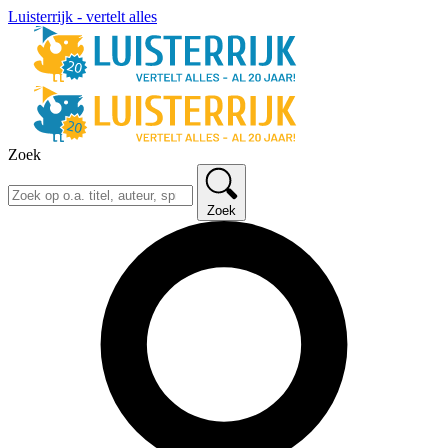
Luisterrijk - vertelt alles
Zoek
Zoek