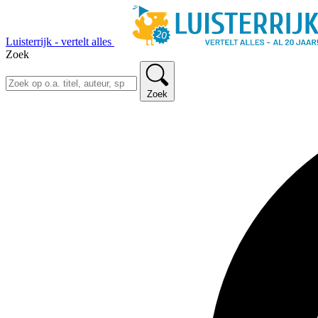
Luisterrijk - vertelt alles
Zoek
Zoek