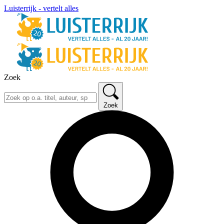
Luisterrijk - vertelt alles
Zoek
Zoek