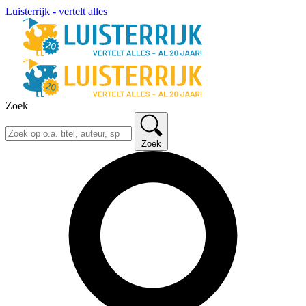
Luisterrijk - vertelt alles
Zoek
Zoek