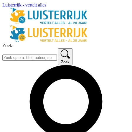
Luisterrijk - vertelt alles
Zoek
Zoek