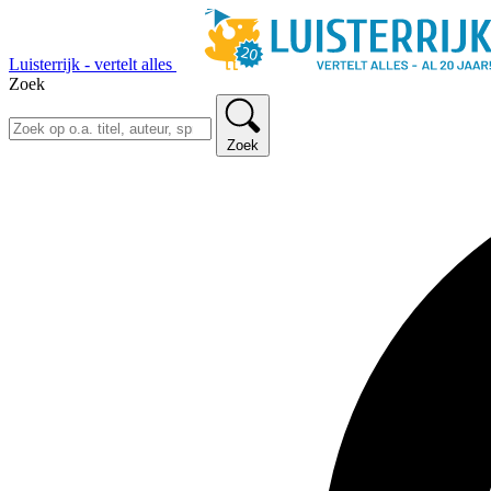
Luisterrijk - vertelt alles
Zoek
Zoek