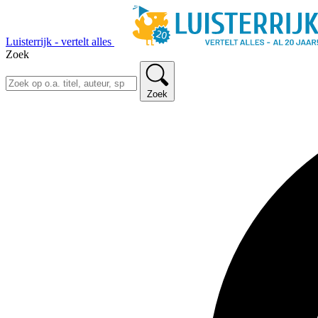
Luisterrijk - vertelt alles
Zoek
Zoek