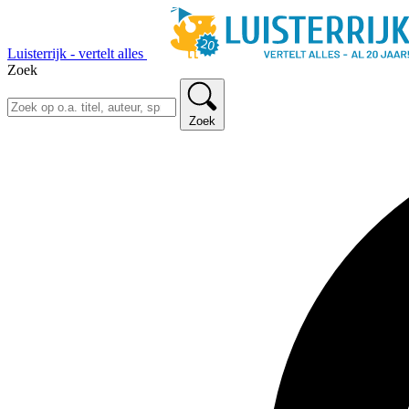
Luisterrijk - vertelt alles
Zoek
Zoek