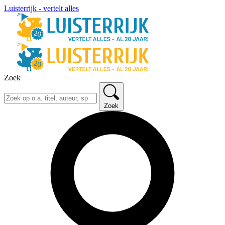
Luisterrijk - vertelt alles
Zoek
Zoek