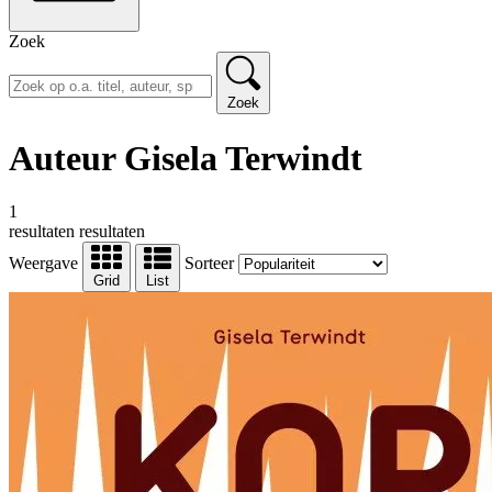
Zoek
Zoek
Auteur Gisela Terwindt
1
resultaten
resultaten
Weergave
Sorteer
Grid
List